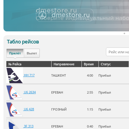
Табло рейсов
Прилёт
Вылет
№ Рейса
Направление
Время
Статус
HH 717
ТАШКЕНТ
4:00
Прибыл
U6 2634
ЕРЕВАН
2:55
Прибыл
Показать скрытый блок
U6 428
ГРОЗНЫЙ
1:15
Прибыл
3F 313
ЕРЕВАН
0:40
Прибыл