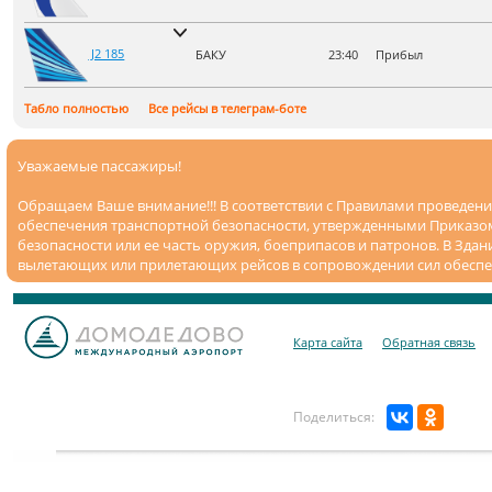
J2 185
БАКУ
23:40
Прибыл
Табло полностью
Все рейсы в телеграм-боте
Уважаемые пассажиры!
Обращаем Ваше внимание!!! В соответствии с Правилами проведения
обеспечения транспортной безопасности, утвержденными Приказом 
безопасности или ее часть оружия, боеприпасов и патронов. В Зд
вылетающих или прилетающих рейсов в сопровождении сил обеспе
Карта сайта
Обратная связь
Поделиться: