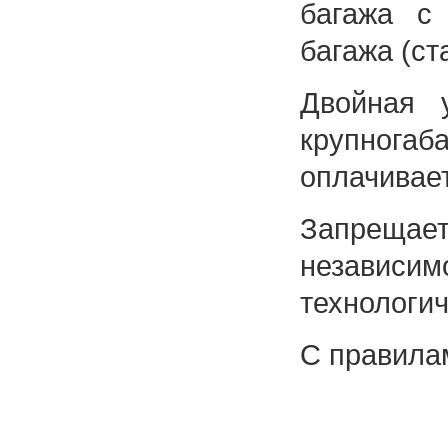
багажа с 
багажа (ст
Двойная 
крупногаб
оплачивает
Запрещае
независим
технологи
С правила