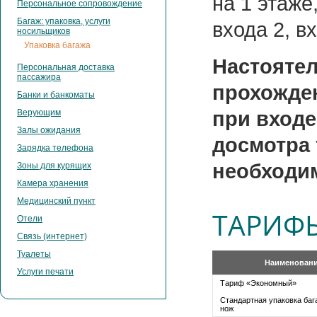
на 1 этаже
Персональное сопровождение
Багаж: упаковка, услуги
входа 2, в
носильщиков
Упаковка багажа
Настояте
Персональная доставка
пассажира
прохожден
Банки и банкоматы
Верующим
при входе
Залы ожидания
досмотра 
Зарядка телефона
необходим
Зоны для курящих
Камера хранения
Медицинский пункт
ТАРИФ
Отели
Связь (интернет)
Туалеты
Наименовани
Услуги печати
Тариф «Экономный»
Стандартная упаковка баг
нож