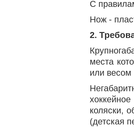
С правила
Нож - плас
2. Требов
Крупногаб
места кот
или весом 
Негабари
хоккейное
коляски, 
(детская п