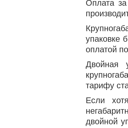
Оплата за
производит
Крупногаб
упаковке б
оплатой по
Двойная 
крупногаб
тарифу ста
Если хот
негабарит
двойной у