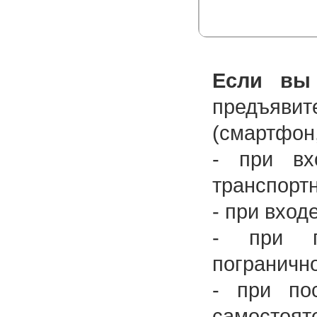
Если вы 
предъяви
(смартфон,
- при вх
транспортн
- при вход
- при пр
погранично
- при по
самостоят