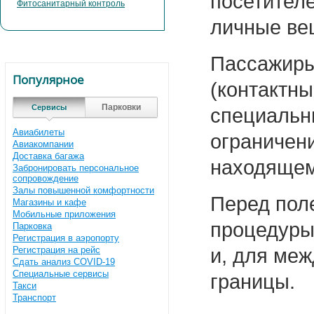
посетителе
Фитосанитарный контроль
личные ве
Пассажиры
Популярное
(контактны
Парковки
Сервисы
специальн
Авиабилеты
ограничен
Авиакомпании
Доставка багажа
находящем
Забронировать персональное
сопровождение
Залы повышенной комфортности
Перед пол
Магазины и кафе
Мобильные приложения
процедуры
Парковка
Регистрация в аэропорту
Регистрация на рейс
и, для ме
Сдать анализ COVID-19
Специальные сервисы
границы.
Такси
Транспорт