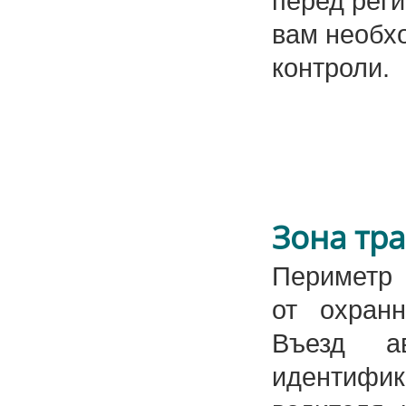
перед реги
вам необх
контроли.
Зона тра
Периметр 
от охранн
Въезд а
идентифи