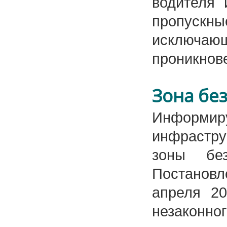
водителя 
пропускны
исключа
проникнов
Зона бе
Информиру
инфрастру
зоны без
Постановл
апреля 2
незаконно