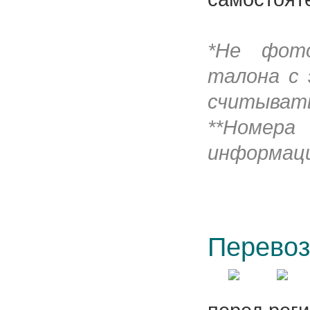
*Не фото
талона с 
считывать
**Номера
информац
Перевоз