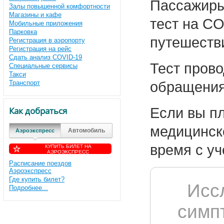
Пассажиры 
Залы повышенной комфортности
Магазины и кафе
тест на C
Мобильные приложения
Парковка
путешеств
Регистрация в аэропорту
Регистрация на рейс
Сдать анализ COVID-19
Тест прово
Специальные сервисы
Такси
Транспорт
обращения
Как добраться
Если вы п
медицинск
Автомобиль
Аэроэкспресс
время с уч
КУПИТЬ БИЛЕТ НА
АЭРОЭКСПРЕСС
Расписание поездов
Аэроэкспресс
Где купить билет?
Исс
Подробнее...
симп