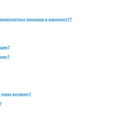
предполетных процедур в аэропорту??
ации?
рнет?
 через интернет?
?