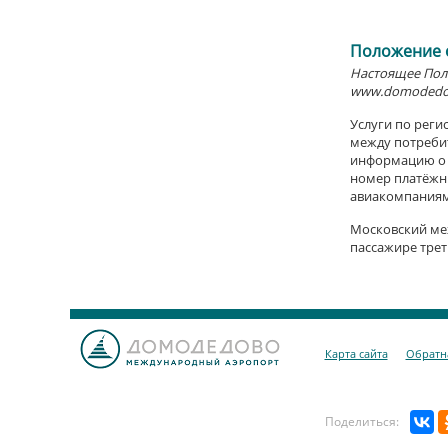
Положение 
Настоящее Поло
www.domodedov
Услуги по реги
между потребит
информацию о с
номер платёжны
авиакомпаниям 
Московский меж
пассажире трет
Карта сайта
Обратна
Поделиться: