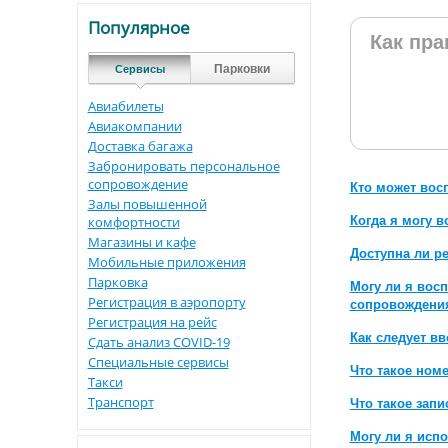
Популярное
Как пра
Парковки
Сервисы
Авиабилеты
Авиакомпании
Доставка багажа
Забронировать персональное
сопровождение
Кто может вос
Залы повышенной
комфортности
Когда я могу в
Магазины и кафе
Доступна ли р
Мобильные приложения
Парковка
Могу ли я вос
Регистрация в аэропорту
сопровождения
Регистрация на рейс
Как следует в
Сдать анализ COVID-19
Специальные сервисы
Что такое ном
Такси
Транспорт
Что такое запи
Могу ли я исп