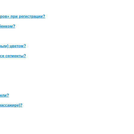
ров» при регистрации?
ебенком?
рым) цветом?
все сегменты?
мили?
пассажире)?