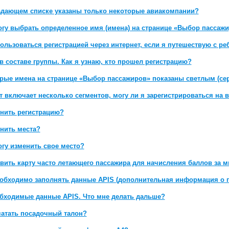
дающем списке указаны только некоторые авиакомпании?
огу выбрать определенное имя (имена) на странице «Выбор пассажи
ользоваться регистрацией через интернет, если я путешествую с р
в составе группы. Как я узнаю, кто прошел регистрацию?
рые имена на странице «Выбор пассажиров» показаны светлым (се
 включает несколько сегментов, могу ли я зарегистрироваться на 
енить регистрацию?
енить места?
огу изменить свое место?
авить карту часто летающего пассажира для начисления баллов за 
обходимо заполнять данные APIS (дополнительная информация о 
обходимые данные APIS. Что мне делать дальше?
чатать посадочный талон?