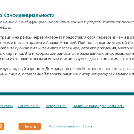
о Конфиденциальности
жение о Конфиденциальности применимо к услугам Интернет-регистра
o.ru.
страции на рейсы через Интернет предоставляются перевозчиками в р
елями (пассажирами) и Авиакомпанией. При пользовании услугой Инт
ебе, такую как имя и фамилия пассажира, дата его рождения, место 
х карт и т.д. Эта информация заносится в базы данных информацион
или их хендлинговым агентам и используется для технологического о
дународный аэропорт Домодедово не несёт ответственности за разг
ьим лицам, оставленной пассажирами на Интернет-ресурсах авиакомп
я связь
Работа в DME
История DME
Политика конфиденциальности
Мобильная верcия
Поиск