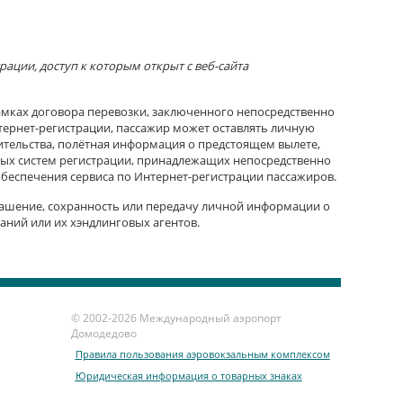
ции, доступ к которым открыт с веб-сайта
амках договора перевозки, заключенного непосредственно
ернет-регистрации, пассажир может оставлять личную
жительства, полётная информация о предстоящем вылете,
ных систем регистрации, принадлежащих непосредственно
беспечения сервиса по Интернет-регистрации пассажиров.
лашение, сохранность или передачу личной информации о
аний или их хэндлинговых агентов.
© 2002-
2026 Международный аэропорт
Домодедово
Правила пользования аэровокзальным комплексом
Юридическая информация о товарных знаках