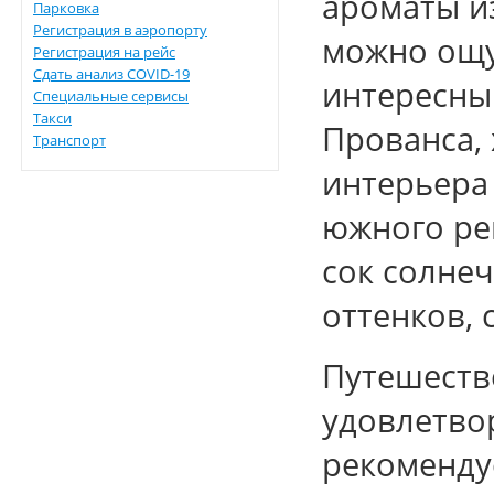
ароматы из
Парковка
Регистрация в аэропорту
можно ощу
Регистрация на рейс
Сдать анализ COVID-19
интересны
Специальные сервисы
Такси
Прованса, 
Транспорт
интерьера 
южного ре
сок солне
оттенков,
Путешеств
удовлетво
рекоменду