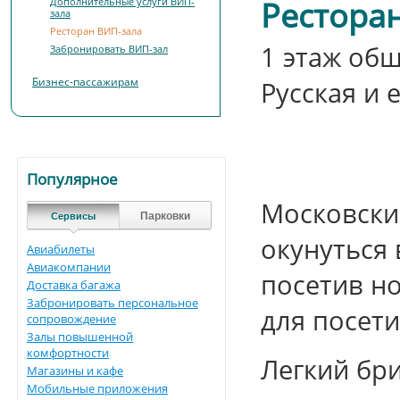
Ресторан
Дополнительные услуги ВИП-
зала
Ресторан ВИП-зала
1 этаж общ
Забронировать ВИП-зал
Бизнес-пассажирам
Русская и 
Популярное
Московски
Парковки
Сервисы
окунуться
Авиабилеты
Авиакомпании
посетив но
Доставка багажа
Забронировать персональное
для посети
сопровождение
Залы повышенной
комфортности
Легкий бри
Магазины и кафе
Мобильные приложения