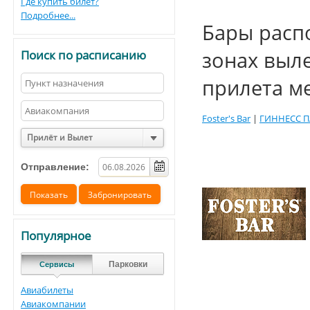
Где купить билет?
Подробнее...
Бары расп
зонах выл
Поиск по расписанию
прилета м
Foster's Bar
|
ГИННЕСС П
Прилёт и Вылет
Отправление:
Популярное
Парковки
Сервисы
Авиабилеты
Авиакомпании